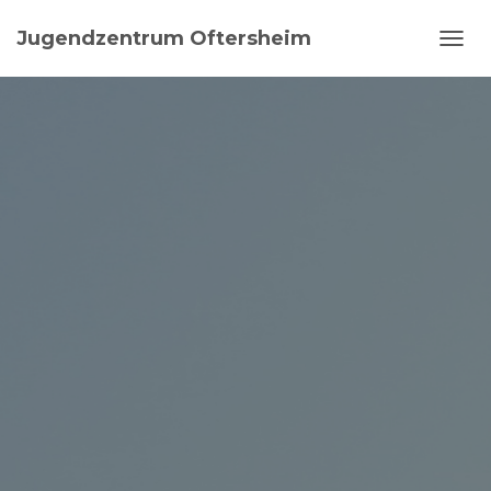
Jugendzentrum Oftersheim
N
A
V
I
G
A
T
I
O
N
U
M
S
C
H
A
L
T
E
N