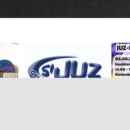
ns geht
wiedergewählt
Pro
ndet immer
Wahlen zum Vorstand. Einstimmig
t bereits
Oftersheim e.V. standen in diesem Jahr die
des Jugendzentrums in Selbstverwaltung
Im Mittelpunkt der Mitgliederversammlung
tt im
des Jugendzentrums
Gesichter im Vorstand
Alte und neue