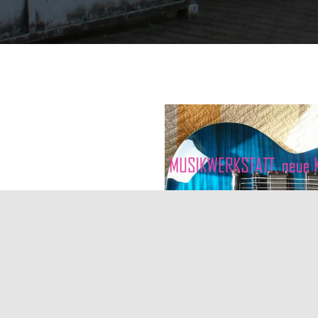
Dienstag ab 16.00 Uhr statt. Bei u
voll!!! Die JUZ – Musikwerkstatt fi
!!! ACHTUNG-Die Anfängergruppe is
JUZ
Die Musikwerksta