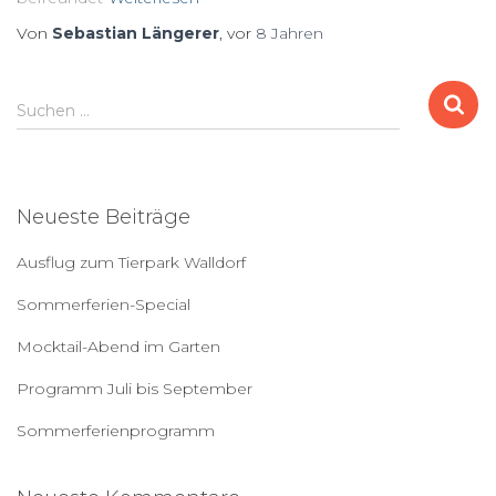
Von
Sebastian Längerer
, vor
8 Jahren
S
Suchen …
u
c
h
e
Neueste Beiträge
n
a
Ausflug zum Tierpark Walldorf
c
h
Sommerferien-Special
:
Mocktail-Abend im Garten
Programm Juli bis September
Sommerferienprogramm