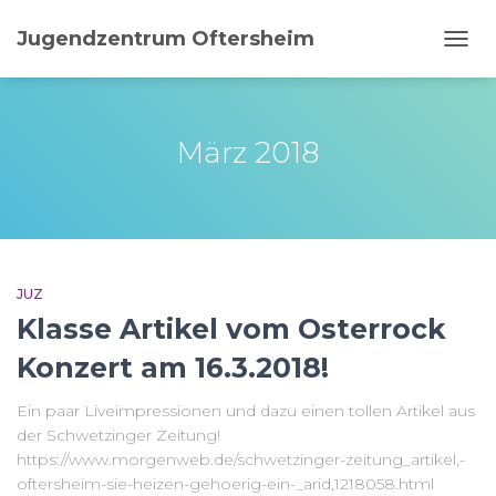
Jugendzentrum Oftersheim
NAVI
UMSC
März 2018
JUZ
Klasse Artikel vom Osterrock
Konzert am 16.3.2018!
Ein paar Liveimpressionen und dazu einen tollen Artikel aus
der Schwetzinger Zeitung!
https://www.morgenweb.de/schwetzinger-zeitung_artikel,-
oftersheim-sie-heizen-gehoerig-ein-_arid,1218058.html