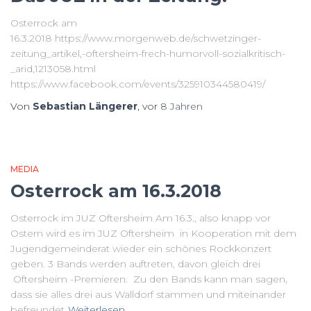
Osterrock am
16.3.2018 https://www.morgenweb.de/schwetzinger-
zeitung_artikel,-oftersheim-frech-humorvoll-sozialkritisch-
_arid,1213058.html
https://www.facebook.com/events/325910344580419/
Von
Sebastian Längerer
, vor
8 Jahren
MEDIA
Osterrock am 16.3.2018
Osterrock im JUZ Oftersheim Am 16.3., also knapp vor
Ostern wird es im JUZ Oftersheim in Kooperation mit dem
Jugendgemeinderat wieder ein schönes Rockkonzert
geben. 3 Bands werden auftreten, davon gleich drei
Oftersheim -Premieren. Zu den Bands kann man sagen,
dass sie alles drei aus Walldorf stammen und miteinander
befreundet
Weiterlesen