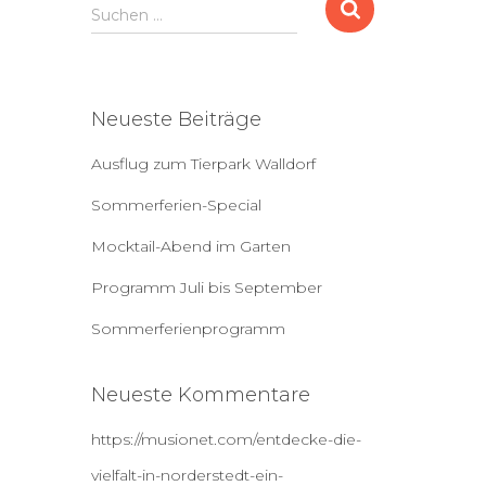
S
Suchen …
u
c
h
e
Neueste Beiträge
n
a
Ausflug zum Tierpark Walldorf
c
h
Sommerferien-Special
:
Mocktail-Abend im Garten
Programm Juli bis September
Sommerferienprogramm
Neueste Kommentare
https://musionet.com/entdecke-die-
vielfalt-in-norderstedt-ein-