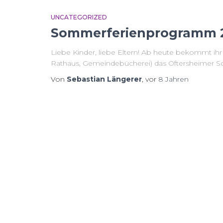
UNCATEGORIZED
Sommerferienprogramm 
Liebe Kinder, liebe Eltern! Ab heute bekommt ihr
Rathaus, Gemeindebücherei) das Oftersheimer 
Von
Sebastian Längerer
, vor
8 Jahren