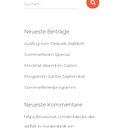
S
Suchen …
u
c
h
e
Neueste Beiträge
n
a
Ausflug zum Tierpark Walldorf
c
h
Sommerferien-Special
:
Mocktail-Abend im Garten
Programm Juli bis September
Sommerferienprogramm
Neueste Kommentare
https://musionet.com/entdecke-die-
vielfalt-in-norderstedt-ein-