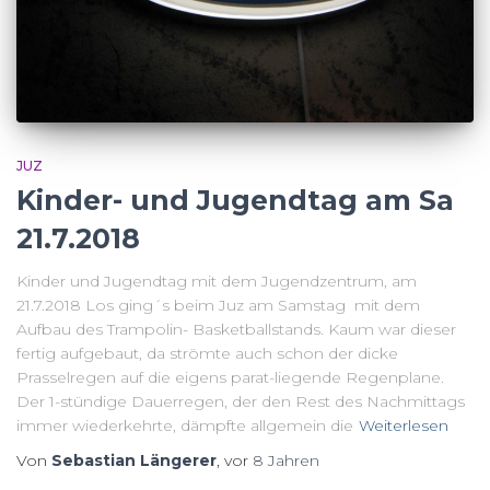
JUZ
Kinder- und Jugendtag am Sa
21.7.2018
Kinder und Jugendtag mit dem Jugendzentrum, am
21.7.2018 Los ging´s beim Juz am Samstag mit dem
Aufbau des Trampolin- Basketballstands. Kaum war dieser
fertig aufgebaut, da strömte auch schon der dicke
Prasselregen auf die eigens parat-liegende Regenplane.
Der 1-stündige Dauerregen, der den Rest des Nachmittags
immer wiederkehrte, dämpfte allgemein die
Weiterlesen
Von
Sebastian Längerer
, vor
8 Jahren