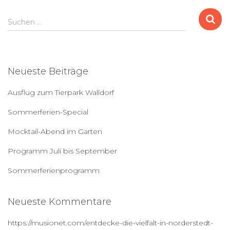
S
Suchen …
u
c
h
e
Neueste Beiträge
n
a
Ausflug zum Tierpark Walldorf
c
h
Sommerferien-Special
:
Mocktail-Abend im Garten
Programm Juli bis September
Sommerferienprogramm
Neueste Kommentare
https://musionet.com/entdecke-die-vielfalt-in-norderstedt-