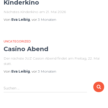
Kinderkino
Nächstes Kinderkino am 21. Mai 2026
Von
Eva Leibig
, vor
3 Monaten
UNCATEGORIZED
Casino Abend
Der nächste JUZ Casion Abend findet am Freitag, 22. Mai
statt.
Von
Eva Leibig
, vor
3 Monaten
S
Suchen …
u
c
h
e