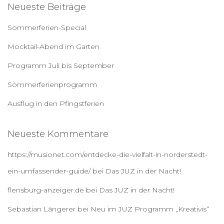
Neueste Beiträge
n
a
Sommerferien-Special
c
h
Mocktail-Abend im Garten
:
Programm Juli bis September
Sommerferienprogramm
Ausflug in den Pfingstferien
Neueste Kommentare
https://musionet.com/entdecke-die-vielfalt-in-norderstedt-
ein-umfassender-guide/
bei
Das JUZ in der Nacht!
flensburg-anzeiger.de
bei
Das JUZ in der Nacht!
Sebastian Längerer
bei
Neu im JUZ Programm „Kreativis“