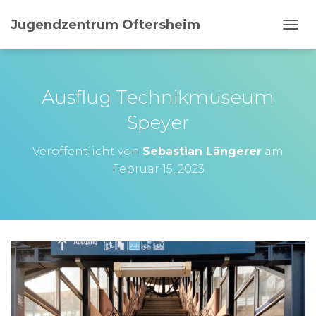
Jugendzentrum Oftersheim
N
A
V
I
G
Ausflug Technikmuseum
A
T
Speyer
I
O
Veröffentlicht von
Sebastian Längerer
am
N
Februar 15, 2023
U
M
S
C
H
A
L
T
E
N