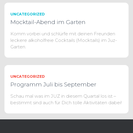
UNCATEGORIZED
Mocktail-Abend im Garten
Komm vorbei und schlürfe mit deinen Freunden
leckere alkoholfreie Cocktails (Mocktails) im Juz-
Garten.
UNCATEGORIZED
Programm Juli bis September
Schau mal was im JUZ in diesem Quartal los ist –
bestimmt sind auch für Dich tolle Aktivitäten dabei!