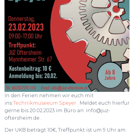
In den Ferien nehmen wir euch mit
ins
Technikmuseeum Speyer
. Meldet euch hierfür
gerne bis 20.02.2023 im Büro an: info@juz-
oftersheim.de .
Der UKB beträgt 10€, Treffpunkt ist um 9 Uhr am