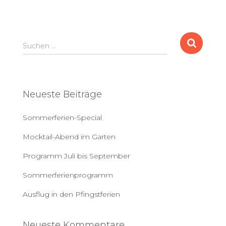
S
Suchen …
u
c
h
e
Neueste Beiträge
n
a
Sommerferien-Special
c
h
Mocktail-Abend im Garten
:
Programm Juli bis September
Sommerferienprogramm
Ausflug in den Pfingstferien
Neueste Kommentare