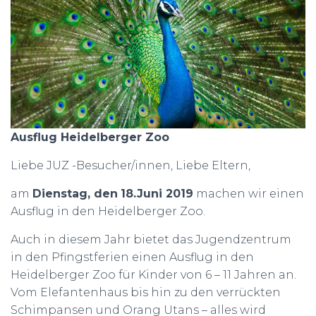
Ausflug Heidelberger Zoo
Liebe JUZ -Besucher/innen, Liebe Eltern,
am
Dienstag, den
18.Juni 2019
machen wir einen
Ausflug in den Heidelberger Zoo.
Auch in diesem Jahr bietet das Jugendzentrum
in den Pfingstferien einen Ausflug in den
Heidelberger Zoo für Kinder von 6 – 11 Jahren an.
Vom Elefantenhaus bis hin zu den verrückten
Schimpansen und Orang Utans – alles wird