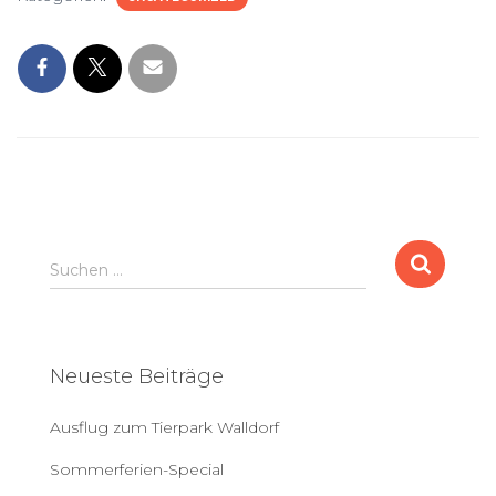
S
Suchen …
u
c
h
e
Neueste Beiträge
n
a
Ausflug zum Tierpark Walldorf
c
h
Sommerferien-Special
: