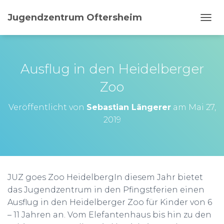
Jugendzentrum Oftersheim
N
A
V
I
G
Ausflug in den Heidelberger
A
T
Zoo
I
O
Veröffentlicht von
Sebastian Längerer
am
Mai 27,
N
2019
U
M
S
C
H
A
JUZ goes Zoo HeidelbergIn diesem Jahr bietet
L
T
das Jugendzentrum in den Pfingstferien einen
E
Ausflug in den Heidelberger Zoo für Kinder von 6
N
– 11 Jahren an. Vom Elefantenhaus bis hin zu den