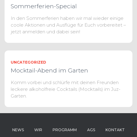
Sommerferien-Special
In den Sommerferien haben wir mal wieder einige
coole Aktionen und Ausflüge für Euch vorbereitet –
jetzt anmelden und dabei sein!
UNCATEGORIZED
Mocktail-Abend im Garten
Komm vorbei und schlürfe mit deinen Freunden
leckere alkoholfreie Cocktails (Mocktails) im Juz-
Garten.
NEWS
WIR
PROGRAMM
AGS
KONTAKT