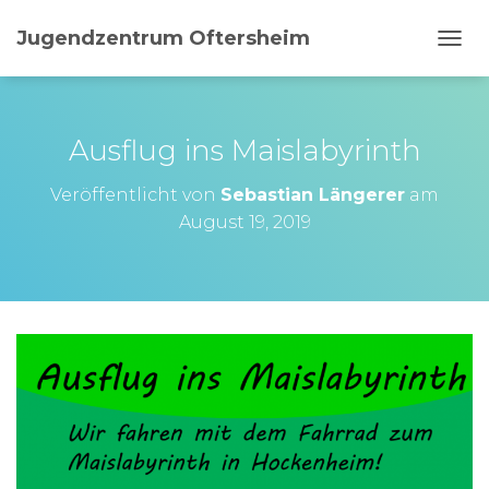
Jugendzentrum Oftersheim
N
A
V
I
G
Ausflug ins Maislabyrinth
A
T
Veröffentlicht von
Sebastian Längerer
am
I
August 19, 2019
O
N
U
M
S
C
H
A
L
T
E
N