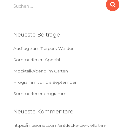
S
Suchen …
u
c
h
e
Neueste Beiträge
n
a
Ausflug zum Tierpark Walldorf
c
h
Sommerferien-Special
:
Mocktail-Abend im Garten
Programm Juli bis September
Sommerferienprogramm
Neueste Kommentare
https://musionet.com/entdecke-die-vielfalt-in-