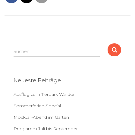
S
Suchen …
u
c
h
e
Neueste Beiträge
n
a
Ausflug zum Tierpark Walldorf
c
h
Sommerferien-Special
:
Mocktail-Abend im Garten
Programm Juli bis September