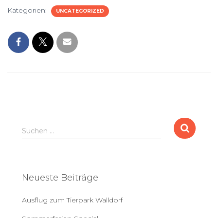
Kategorien:
UNCATEGORIZED
S
Suchen …
u
c
h
e
Neueste Beiträge
n
a
Ausflug zum Tierpark Walldorf
c
h