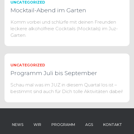
UNCATEGORIZED
Mocktail-Abend im Garten
Komm vorbei und schlürfe mit deinen Freunden
leckere alkoholfreie Cocktails (Mocktails) im Juz-
Garten.
UNCATEGORIZED
Programm Juli bis September
Schau mal was im JUZ in diesem Quartal los ist –
bestimmt sind auch für Dich tolle Aktivitäten dabei!
NEWS
WIR
PROGRAMM
AGS
KONTAKT