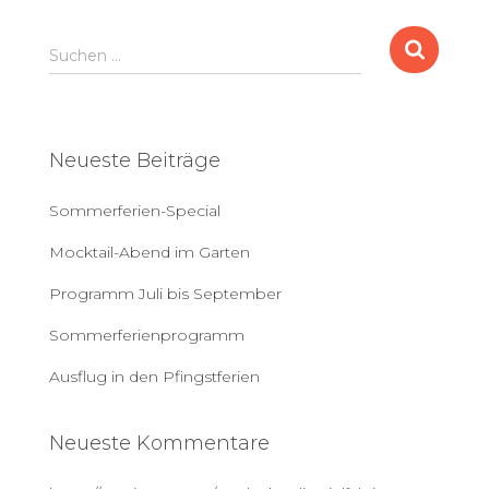
S
Suchen …
u
c
h
e
Neueste Beiträge
n
a
Sommerferien-Special
c
h
Mocktail-Abend im Garten
:
Programm Juli bis September
Sommerferienprogramm
Ausflug in den Pfingstferien
Neueste Kommentare