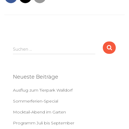
S
Suchen …
u
c
h
e
Neueste Beiträge
n
a
Ausflug zum Tierpark Walldorf
c
h
Sommerferien-Special
:
Mocktail-Abend im Garten
Programm Juli bis September