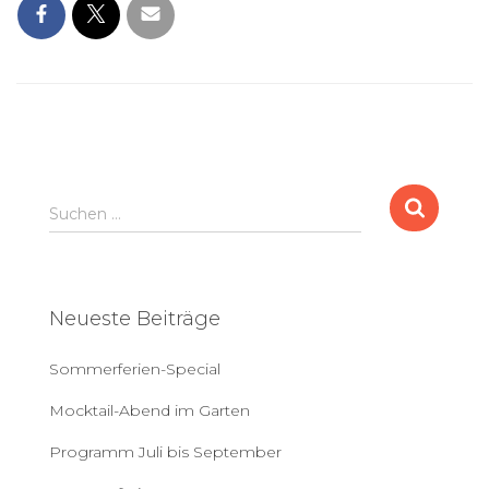
S
Suchen …
u
c
h
e
Neueste Beiträge
n
a
Sommerferien-Special
c
h
Mocktail-Abend im Garten
:
Programm Juli bis September