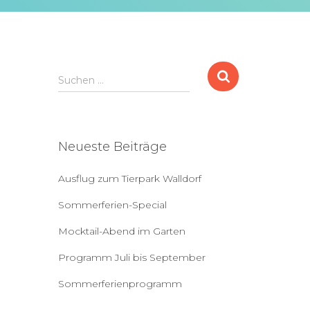
S
Suchen …
u
c
h
e
Neueste Beiträge
n
a
Ausflug zum Tierpark Walldorf
c
h
Sommerferien-Special
:
Mocktail-Abend im Garten
Programm Juli bis September
Sommerferienprogramm