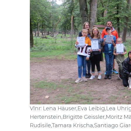
Vlnr: Lena Häuser,Eva Leibig,Lea Uhri
Hertenstein,Brigitte Geissler,Moritz 
Rudisile,Tamara Krischa,Santiago Gia