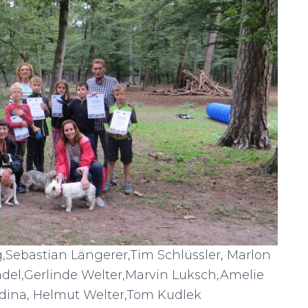
g,Sebastian Längerer,Tim Schlüssler, Marlon
Mädel,Gerlinde Welter,Marvin Luksch,Amelie
rdina, Helmut Welter,Tom Kudlek