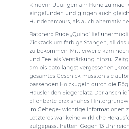
Kindern Übungen am Hund zu machen.
eingefunden und gingen auch gleich
Hundeparcours, als auch alternativ d
Ratonero Rüde „Quino“ lief unermüdlic
Zickzack um farbige Stangen, all das
zu bekommen. Mittlerweile kam noch
und Fee als Verstärkung hinzu. Zeitg
am bis dato längst vergessenen „Kro
gesamtes Geschick mussten sie aufb
passenden Holzkugeln durch die Bög
Häusler den Siegerplatz. Der ansch
offenbarte praxisnahes Hintergrundw
im Gehege- wichtige Informationen 
Letzteres war keine wirkliche Herausf
aufgepasst hatten. Gegen 13 Uhr reic