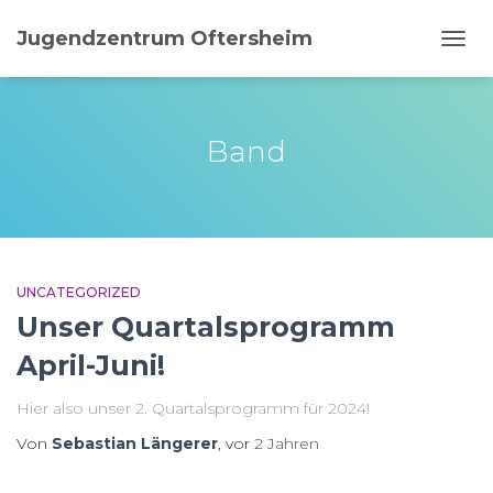
Jugendzentrum Oftersheim
NAVI
UMSC
Band
UNCATEGORIZED
Unser Quartalsprogramm
April-Juni!
Hier also unser 2. Quartalsprogramm für 2024!
Von
Sebastian Längerer
, vor
2 Jahren