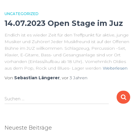
UNCATEGORIZED
14.07.2023 Open Stage im Juz
Endlich ist es wieder Zeit für den Treffpunkt für aktive, junge
Musiker und Zuhörer! Jeder Musikfreund ist auf der Offenen
Bühne im JUZ willkommen. Schlagzeug, Percussion –Set,
Klavier, E-Gitarre, Bass- und Gesangsanlage sind vor Ort
vorhanden (Einlass/Aufbau ab 18 Uhr).. Vornehmlich Oldies
aus dem Pop, Rock und Blues- Lager werden
Weiterlesen
Von
Sebastian Längerer
, vor
3 Jahren
S
Suchen …
u
c
h
e
Neueste Beiträge
n