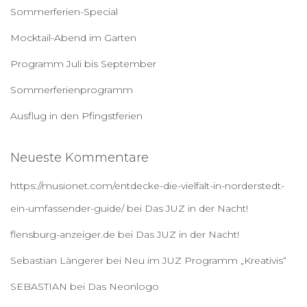
a
Sommerferien-Special
c
h
Mocktail-Abend im Garten
:
Programm Juli bis September
Sommerferienprogramm
Ausflug in den Pfingstferien
Neueste Kommentare
https://musionet.com/entdecke-die-vielfalt-in-norderstedt-
ein-umfassender-guide/
bei
Das JUZ in der Nacht!
flensburg-anzeiger.de
bei
Das JUZ in der Nacht!
Sebastian Längerer
bei
Neu im JUZ Programm „Kreativis“
SEBASTIAN
bei
Das Neonlogo