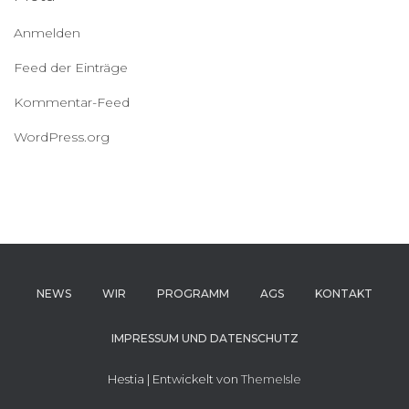
Anmelden
Feed der Einträge
Kommentar-Feed
WordPress.org
NEWS
WIR
PROGRAMM
AGS
KONTAKT
IMPRESSUM UND DATENSCHUTZ
Hestia | Entwickelt von
ThemeIsle