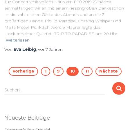
Juz Concerts mit vollem Haus am 11.10.2019 Zunächst
einmal fangen wir an mit einem riesengroßen Dankeschön
an die zahlreichen Gäste des Abends und an die 3
großartigen Bands: Trip To Paradise, Chasing Whisper und
Marfa Motel. Pünktlich wie die Maurer legte das
Hockenheimer Quartett TRIP TO PARADISE um 20 Uhr
Weiterlesen
Von
Eva Leibig
, vor
7 Jahren
Seitennummerierung
Vorherige
1
9
10
11
Nächste
der
S
Suchen …
u
Beiträge
c
h
e
Neueste Beiträge
n
a
Sommerferien-Special