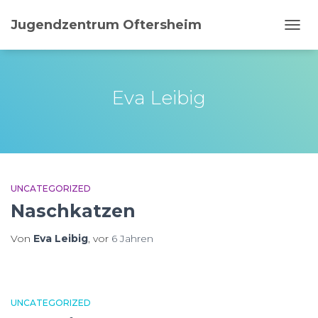
Jugendzentrum Oftersheim
NAVI
UMSC
Eva Leibig
UNCATEGORIZED
Naschkatzen
Von
Eva Leibig
, vor
6 Jahren
UNCATEGORIZED